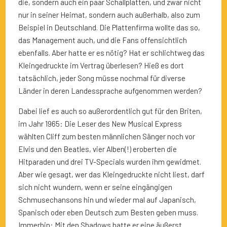
die, sondern auch ein paar Schallplatten, und zwar nicht
nur in seiner Heimat, sondern auch außerhalb, also zum
Beispiel in Deutschland. Die Plattenfirma wollte das so,
das Management auch, und die Fans offensichtlich
ebenfalls. Aber hatte er es nötig? Hat er schlichtweg das
Kleingedruckte im Vertrag überlesen? Hieß es dort
tatsächlich, jeder Song müsse nochmal für diverse
Länder in deren Landessprache aufgenommen werden?
Dabei lief es auch so außerordentlich gut für den Briten,
im Jahr 1965: Die Leser des New Musical Express
wählten Cliff zum besten männlichen Sänger noch vor
Elvis und den Beatles, vier Alben(!) eroberten die
Hitparaden und drei TV-Specials wurden ihm gewidmet.
Aber wie gesagt, wer das Kleingedruckte nicht liest, darf
sich nicht wundern, wenn er seine eingängigen
Schmusechansons hin und wieder mal auf Japanisch,
Spanisch oder eben Deutsch zum Besten geben muss.
Immerhin: Mit den Shadows hatte er eine äußerst