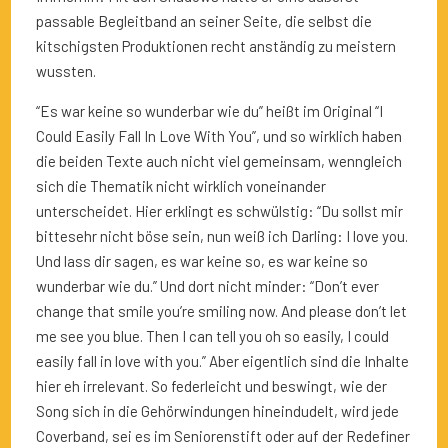
passable Begleitband an seiner Seite, die selbst die
kitschigsten Produktionen recht anständig zu meistern
wussten.
“Es war keine so wunderbar wie du” heißt im Original “I
Could Easily Fall In Love With You”, und so wirklich haben
die beiden Texte auch nicht viel gemeinsam, wenngleich
sich die Thematik nicht wirklich voneinander
unterscheidet. Hier erklingt es schwülstig: “Du sollst mir
bittesehr nicht böse sein, nun weiß ich Darling: I love you.
Und lass dir sagen, es war keine so, es war keine so
wunderbar wie du.” Und dort nicht minder: “Don’t ever
change that smile you’re smiling now. And please don’t let
me see you blue. Then I can tell you oh so easily, I could
easily fall in love with you.” Aber eigentlich sind die Inhalte
hier eh irrelevant. So federleicht und beswingt, wie der
Song sich in die Gehörwindungen hineindudelt, wird jede
Coverband, sei es im Seniorenstift oder auf der Redefiner