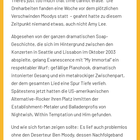
There’s just too much that time cannot erase.” Die
Dreharbeiten fanden eine Woche vor dem plötzlichen
Verschwinden Moodys statt – geahnt hatte zu diesem
Zeitpunkt niemand etwas, auch nicht Amy Lee.
Abgesehen von der ganzen dramatischen Soap-
Geschichte, die sich im Hintergrund zwischen den
Konzerten in Seattle und Lissabon im Oktober 2003
abspielte, gelang Evanescence mit “My Immortal” ein
respektabler Wurf: gefällige Pianohook, dramatisch
intonierter Gesang und ein metalrockiger Zwischenpart,
der dem gesamten Lied eine Spur Tiefe verlieh.
Spätestens jetzt hatten die US-amerikanischen
Alternative-Rocker ihren Platz inmitten der
Establishment-Metaler und Balladenprofis von
Nightwish, Within Temptation und Him gefunden.
Und wie sich fortan zeigen sollte: Es lief auch problemlos
ohne den Deserteur Ben Moody, dessen Nachfolgeband