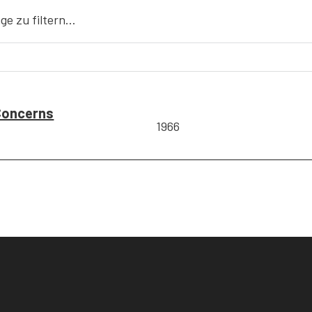
äge zu filtern…
Concerns
1966