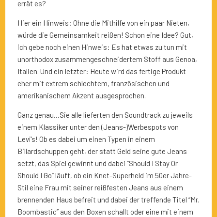
errät es?
Hier ein Hinweis: Ohne die Mithilfe von ein paar Nieten,
würde die Gemeinsamkeit reißen! Schon eine Idee? Gut,
ich gebe noch einen Hinweis: Es hat etwas zu tun mit
unorthodox zusammengeschneidertem Stoff aus Genoa,
Italien. Und ein letzter: Heute wird das fertige Produkt
eher mit extrem schlechtem, französischen und
amerikanischem Akzent ausgesprochen.
Ganz genau…Sie alle lieferten den Soundtrack zu jeweils
einem Klassiker unter den (Jeans-)Werbespots von
Levi’s! Ob es dabei um einen Typen in einem
Billardschuppen geht, der statt Geld seine gute Jeans
setzt, das Spiel gewinnt und dabei “Should I Stay Or
Should I Go” läuft, ob ein Knet-Superheld im 50er Jahre-
Stil eine Frau mit seiner reißfesten Jeans aus einem
brennenden Haus befreit und dabei der treffende Titel “Mr.
Boombastic” aus den Boxen schallt oder eine mit einem