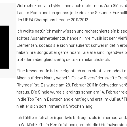
Viel mehr kam von Lykke dann auch nicht mehr. Zum Glück ab
Tag im Radio und ich genoss jede einzelne Sekunde. Fußbal
der UEFA Champions League 2011/2012.
Ich wollte natürlich mehr wissen und recherchierte ein biss
echtes Ausnahmetalent zu handeln. Ihre Musik ist sehr vielfäl
Elementen, sodass sie sich nur äußerst schwer in definierb
haben ihre Songs aber gemeinsam: Sie alle sind irgendwie t
trotzdem aber gleichzeitig seltsam melancholisch.
Eine Newcomerin ist sie eigentlich auch nicht, zumindest n
Alben auf dem Markt, wobei “I Follow Rivers” der zweite Tr
Rhymes” ist. Es wurde am 28. Februar 2011 in Schweden verö
heraus. Die Single wurde allerdings schon am 14. Februar re
in die Top Ten in Deutschland einstieg und erst im Juli auf Pl
hielt er sich dort immerhin 5 Wochen lang.
Ich fühlte mich aber irgendwie betrogen, als ich herausfand
in Wirklichkeit ein Remix ist und garnicht die Originalversion